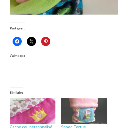
Partager :
J’aime ça :
Similaire
Cache cou personnalisé
Snood Tortue