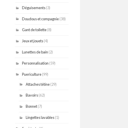
Déguisements
(3)
Doudous et compagnie
(38)
Gant de toilette
(8)
Jeux et jouets
(4)
Lunettes de bain
(2)
Personnalisation
(59)
Puericulture
(99)
Attaches tétine
(29)
Bavoirs
(62)
Bonnet
(7)
Lingettes lavables
(1)