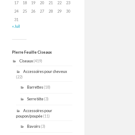
17
18
19
20
21
22
23
24
25
26
27
28
29
30
31
« Juil
PIerre Feuille Ciseaux
Ciseaux
(419)
Accessoires pour cheveux
(22)
Barrettes
(18)
Serre tête
(3)
Accessoires pour
poupon/poupée
(11)
Bavoirs
(3)