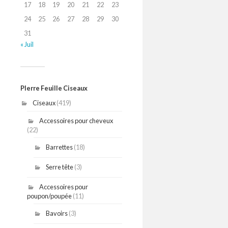
17
18
19
20
21
22
23
24
25
26
27
28
29
30
31
« Juil
PIerre Feuille Ciseaux
Ciseaux
(419)
Accessoires pour cheveux
(22)
Barrettes
(18)
Serre tête
(3)
Accessoires pour
poupon/poupée
(11)
Bavoirs
(3)