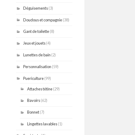
Déguisements
(3)
Doudous et compagnie
(38)
Gant de toilette
(8)
Jeux et jouets
(4)
Lunettes de bain
(2)
Personnalisation
(59)
Puericulture
(99)
Attaches tétine
(29)
Bavoirs
(62)
Bonnet
(7)
Lingettes lavables
(1)