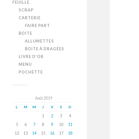
FEUILLE
SCRAP
CARTERIE
FAIRE PART
BOITE
ALLUMETTES
BOITE À DRAGÉES
LIVRE D’OR
MENU
POCHETTE
Août 2019
L
M
M
J
V
S
D
1
2
3
4
5
6
7
8
9
10
11
12
13
14
15
16
17
18