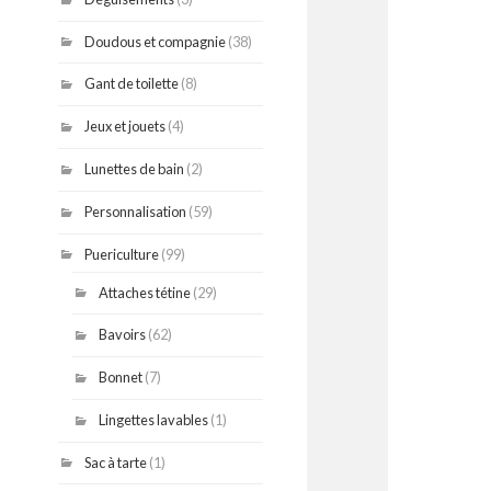
Doudous et compagnie
(38)
Gant de toilette
(8)
Jeux et jouets
(4)
Lunettes de bain
(2)
Personnalisation
(59)
Puericulture
(99)
Attaches tétine
(29)
Bavoirs
(62)
Bonnet
(7)
Lingettes lavables
(1)
Sac à tarte
(1)